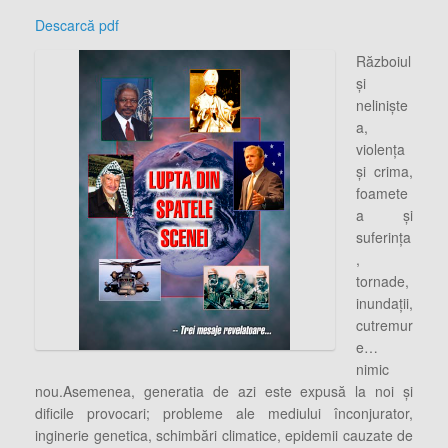
Descarcă pdf
Războiul
şi
nelinişte
a,
violenţa
şi crima,
foamete
a şi
suferinţa
,
tornade,
inundaţii,
cutremur
e…
nimic
nou.Asemenea, generatia de azi este expusă la noi şi
dificile provocari; probleme ale mediului înconjurator,
inginerie genetica, schimbări climatice, epidemii cauzate de