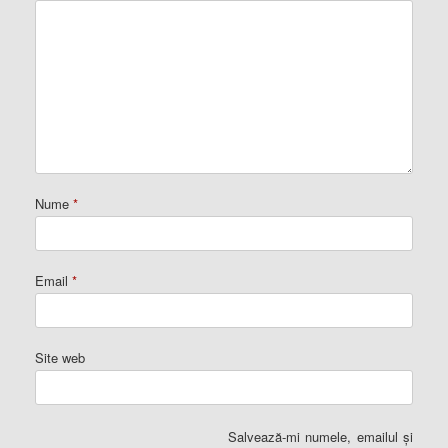
Nume
*
Email
*
Site web
Salvează-mi numele, emailul și