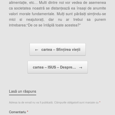
alimentaţie, etc… Multi dintre noi vor vedea de asemenea
ca societatea noastră se distanţează ea însaşi de anumite
valori morale fundamentale. Mulţi sunt părăsiţi simţindu-se
mici si neajutoraţi, dar nu ar trebui sa punem
intrebarea:“De ce se întăplă toate acestea?”
Post navigation
←
cartea – Sfințirea vieții
cartea – ISUS – Despre…
→
Lasă un răspuns
Adresa ta de email nu va fi publicată.
Câmpurile obligatorii sunt marcate cu
*
Comentariu
*